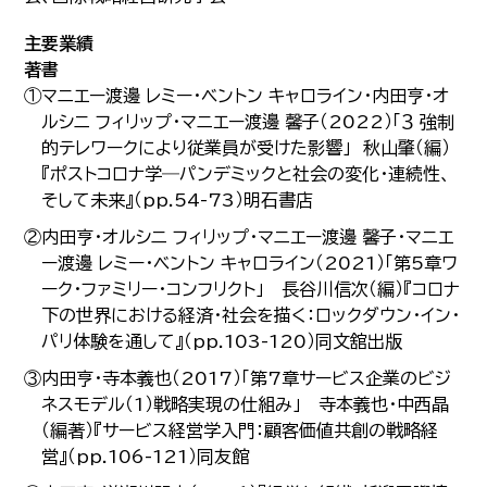
主要業績
著書
①マニエー渡邊 レミー・ベントン キャロライン・内田亨・オ
ルシニ フィリップ・マニエー渡邊 馨子（2022）「３ 強制
的テレワークにより従業員が受けた影響」 秋山肇（編）
『ポストコロナ学―パンデミックと社会の変化・連続性、
そして未来』（pp.54-73）明石書店
②内田亨・オルシニ フィリップ・マニエー渡邊 馨子・マニエ
ー渡邊 レミー・ベントン キャロライン（2021）「第5章ワ
ーク・ファミリー・コンフリクト」 長谷川信次（編）『コロナ
下の世界における経済・社会を描く：ロックダウン・イン・
パリ体験を通して』（pp.103-120）同文舘出版
③内田亨・寺本義也（2017）「第7章サービス企業のビジ
ネスモデル（1）戦略実現の仕組み」 寺本義也・中西晶
（編著）『サービス経営学入門：顧客価値共創の戦略経
営』（pp.106-121）同友館