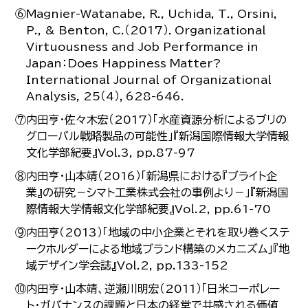
⑥Magnier-Watanabe, R., Uchida, T., Orsini,
P., & Benton, C.（2017）．Organizational
Virtuousness and Job Performance in
Japan：Does Happiness Matter?
International Journal of Organizational
Analysis, 25（4），628-646.
⑦内田亨・佐々木宏（2017）「水産資源分析によるブリの
グローバル戦略製品の可能性」『新潟国際情報大学情報
文化学部紀要』Vol.3, pp.87-97
⑧内田亨・山本靖（2016）「新潟県における『ブライト企
業』の研究－シマト工業株式会社の事例より－」『新潟国
際情報大学情報文化学部紀要』Vol.2, pp.61-70
⑨内田亨（2013）「地域の中小企業とそれを取り巻くステ
ークホルダーによる地域ブランド構築のメカニズム」『地
域デザイン学会誌』Vol.2, pp.133-152
⑩内田亨・山本靖、逆瀬川明宏（2011）「日米コーポレー
ト・ガバナンスの課題と日本の経営で共感される価値