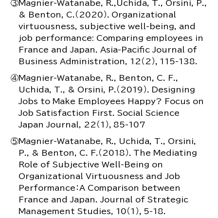
③Magnier-Watanabe, R.,Uchida, T., Orsini, P.,
& Benton, C.（2020）．Organizational
virtuousness, subjective well-being, and
job performance: Comparing employees in
France and Japan. Asia-Pacific Journal of
Business Administration, 12（2），115-138.
④Magnier-Watanabe, R., Benton, C. F.,
Uchida, T., & Orsini, P.（2019）．Designing
Jobs to Make Employees Happy? Focus on
Job Satisfaction First. Social Science
Japan Journal, 22（1），85-107
⑤Magnier-Watanabe, R., Uchida, T., Orsini,
P., & Benton, C. F.（2018）．The Mediating
Role of Subjective Well-Being on
Organizational Virtuousness and Job
Performance：A Comparison between
France and Japan. Journal of Strategic
Management Studies, 10（1），5-18.