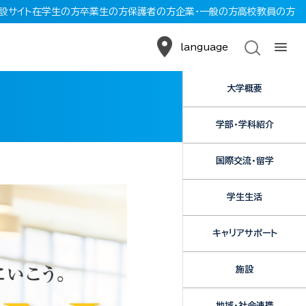
設サイト
在学生の方
卒業生の方
保護者の方
企業・一般の方
高校教員の方
language
大学概要
学部・学科紹介
国際交流・留学
学生生活
キャリアサポート
施設
地域・社会連携