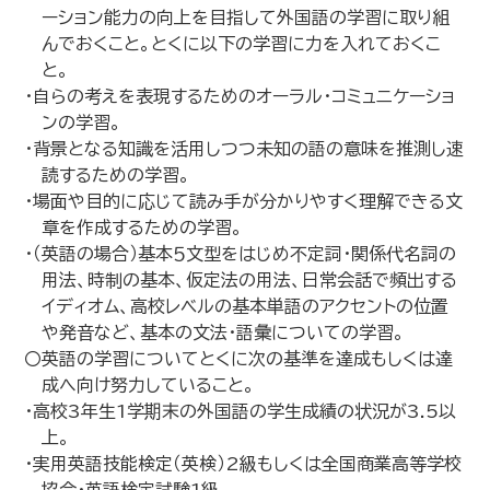
ーション能力の向上を目指して外国語の学習に取り組
んでおくこと。とくに以下の学習に力を入れておくこ
と。
・自らの考えを表現するためのオーラル・コミュニケーショ
ンの学習。
・背景となる知識を活用しつつ未知の語の意味を推測し速
読するための学習。
・場面や目的に応じて読み手が分かりやすく理解できる文
章を作成するための学習。
・（英語の場合）基本５文型をはじめ不定詞・関係代名詞の
用法、時制の基本、仮定法の用法、日常会話で頻出する
イディオム、高校レベルの基本単語のアクセントの位置
や発音など、基本の文法・語彙についての学習。
〇英語の学習についてとくに次の基準を達成もしくは達
成へ向け努力していること。
・高校3年生1学期末の外国語の学生成績の状況が3.5以
上。
・実用英語技能検定（英検）2級もしくは全国商業高等学校