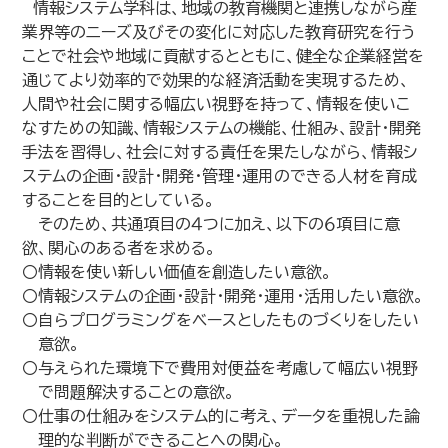
情報システム学科は、地域の教育機関と連携しながら産
業界等のニーズ及びその変化に対応した教育研究を行う
ことで社会や地域に貢献するとともに、健全な企業経営を
通じてより効率的で効果的な経済活動を実現するため、
人間や社会に関する幅広い視野を持って、情報を使いこ
なすための知識、情報システムの機能、仕組み、設計・開発
手法を習得し、社会に対する責任を果たしながら、情報シ
ステムの企画・設計・開発・管理・運用のできる人材を育成
することを目的としている。
そのため、共通項目の４つに加え、以下の６項目に意
欲、関心のある者を求める。
〇情報を使い新しい価値を創造したい意欲。
〇情報システムの企画・設計・開発・運用・活用したい意欲。
〇自らプログラミングをベースとしたものづくりをしたい
意欲。
〇与えられた環境下で費用対便益を考慮して幅広い視野
で問題解決することの意欲。
〇仕事の仕組みをシステム的に考え、データを重視した論
理的な判断ができることへの関心。