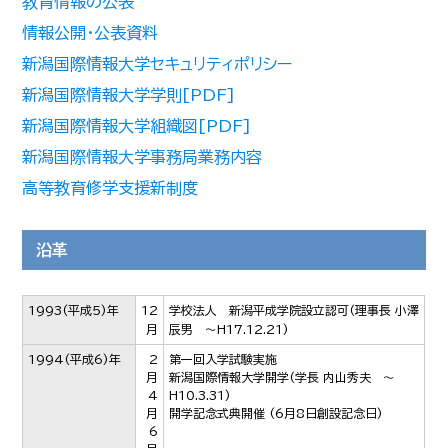
教育情報の公表
情報公開・公表資料
新潟国際情報大学セキュリティポリシー
新潟国際情報大学学則[PDF]
新潟国際情報大学組織図[PDF]
新潟国際情報大学事務局業務内容
高等教育修学支援新制度
沿革
1993
(平成5)年
12
学校法人 新潟平成学院設立認可(理事長 小澤
月
辰男 ～H17.12.21)
1994
(平成6)年
2
第一回入学試験実施
月
新潟国際情報大学開学(学長 内山秀夫 ～
4
H10.3.31)
月
開学記念式典開催 (6月8日創設記念日)
6