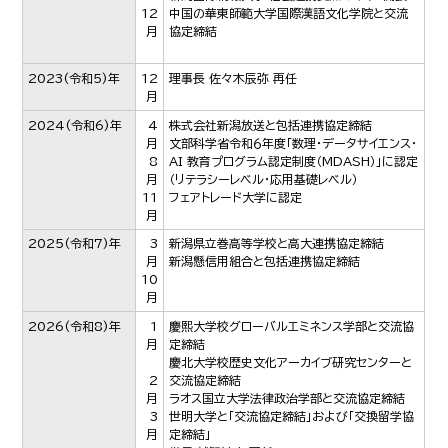
12
中国の華東師範大学国際漢語文化学院と交流
月
協定締結
2023
(令和5)年
12
理事長 佐々木辰弥 再任
月
2024
(令和6)年
4
株式会社新潟放送と包括連携協定締結
月
文部科学省令和６年度「数理・データサイエンス・
8
AI 教育プログラム認定制度（MDASH）」に認定
月
（リテラシーレベル・応用基礎レベル）
11
フェアトレード大学に認定
月
2025
(令和7)年
3
新潟県立巻高等学校と高大連携協定締結
月
新潟懸信用組合と包括連携協定締結
10
月
2026
(令和8)年
1
慶熙大学校グローバルエミネンス学部と交流協
月
定締結
慶北大学校歴史文化アーカイブ研究センターと
2
交流協定締結
月
ラオス国立大学法律政治学部と交流協定締結
3
世明大学と「交流協定締結」および「交換留学協
月
定締結」