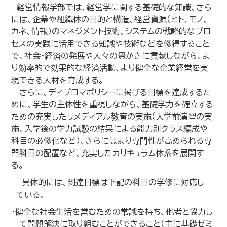
経営情報学部では、経営学に関する基礎的な知識、さら
には、企業や組織体の目的と構造、経営資源（ヒト、モノ、
カネ、情報）のマネジメント技術、システムの戦略的なプロ
セスの実践に活用できる知識や技術などを修得すること
で、社会・経済の発展や人々の豊かさに貢献しながら、よ
り効率的で効果的な経済活動、より健全な企業経営を実
現できる人材を育成する。
さらに、ディプロマポリシーに掲げる目標を達成するた
めに、学生の主体性を重視しながら、基礎学力を確立する
ための充実したリメディアル教育の実施（入学前演習の実
施、入学後の学力試験の結果による能力別クラス編成や
科目の必修化など）、さらにはより専門性が高められる専
門科目の配置など、充実したカリキュラム体系を展開す
る。
具体的には、到達目標は下記の科目の学修に対応し
ている。
・健全な社会生活を営むための常識を持ち、他者と協力し
て問題解決に取り組むことができること（主に基礎ゼミ