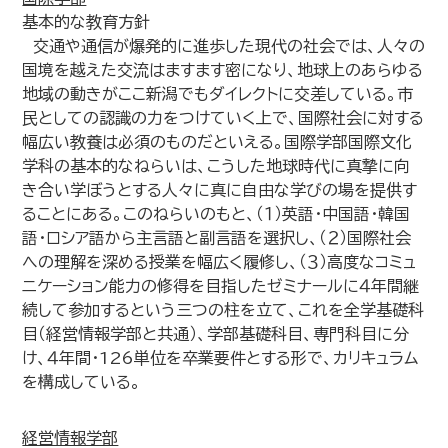
基本的な教育方針
交通や通信が爆発的に進歩した現代の社会では、人々の
国境を越えた交流はますます密になり、地球上のあらゆる
地域の動きがここ新潟でもダイレクトに交差している。市
民としての認識の力をつけていく上で、国際社会に対する
幅広い教養は必須のものだといえる。国際学部国際文化
学科の基本的なねらいは、こうした地球時代に真摯に向
き合い学ぼうとする人々に真に自由な学びの場を提供す
ることにある。このねらいのもと、（１）英語・中国語・韓国
語・ロシア語から主言語と副言語を選択し、（２）国際社会
への理解を深める授業を幅広く履修し、（３）高度なコミュ
ニケーション能力の修得を目指したゼミナールに４年間継
続して参加するという三つの柱を立て、これを全学基礎科
目（経営情報学部と共通）、学部基礎科目、専門科目に分
け、４年間・126単位を卒業要件とする形で、カリキュラム
を構成している。
経営情報学部