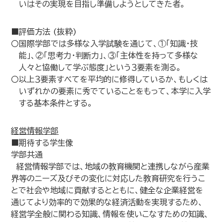
いはその実現を目指し準備しようとしてきた者。
■評価方法 (抜粋)
〇国際学部では多様な入学試験を通じて、①「知識・技
能」、②「思考力・判断力」、③「主体性を持って多様な
人々と協働して学ぶ態度」という３要素を測る。
〇以上３要素すべてを平均的に修得しているか、もしくは
いずれかの要素に秀でていることをもって、本学に入学
する基本条件とする。
経営情報学部
■期待する学生像
学部共通
経営情報学部では、地域の教育機関と連携しながら産業
界等のニーズ及びその変化に対応した教育研究を行うこ
とで社会や地域に貢献するとともに、健全な企業経営を
通じてより効率的で効果的な経済活動を実現するため、
経営学全般に関わる知識、情報を使いこなすための知識、