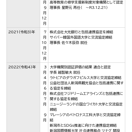
月
高等教育の修学支援新制度対象機関として認定
9
理事長 星野元 再任（ ～R3.12.21）
月
12
月
2021
(令和3)年
7
株式会社大光銀行と包括連携協定を締結
月
サイバー韓国外国語大学と交流協定締結
10
理事長 佐々木辰弥 就任
月
12
月
2022
(令和4)年
3
大学機関別認証評価の結果 適合と認定
月
学長 越智敏夫 就任
4
ラトビアのダウガフピルス大学と交流協定締結
月
公益社団法人新潟県観光協会と包括連携に関す
6
る協定を締結
月
株式会社フジドリームエアラインズと包括連携に
7
関する協定を締結
月
ニュージーランドの国立ワイカト大学と交流協定
締結
9
マレーシアのペトロナス工科大学と交流協定締
月
結
新潟市とSDGs推進に向けた連携協定締結
新潟国際情報大学 社会連携拠点 ツナグ 開設