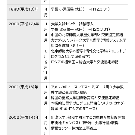
月
1998
(平成10)年
4
学長 小澤辰男 就任( ～H12.3.31)
月
2000
(平成12)年
1
大学入試センター試験導入
月
学長 武藤輝一 就任( ～H20.3.31)
4
中国の北京師範大学歴史学部と交流協定締結
月
カナダのアルバータ大学へ留学(情報システム学
科海外夏期セミナー)
8
北京師範大学へ留学(情報文化学科パイロットプ
月
ログラムとして派遣留学)
9
ロシアの極東国立総合大学と交流協定締結
月
11
月
2001
(平成13)年
1
アメリカのノースウエスト・ミズーリ州立大学教
月
養学部と交流協定締結
4
韓国の慶熙大学国際教育院と交流協定締結
月
本格的に留学プログラム開始(アメリカ・カナダ・
韓国・中国・ロシアの５コース)
2002
(平成14)年
4
新潟大学、敬和学園大学との単位互換制度開始
月
市街地キャンパス(旧新潟中央銀行跡)取得
9
情報センター棟増築工事着工
月