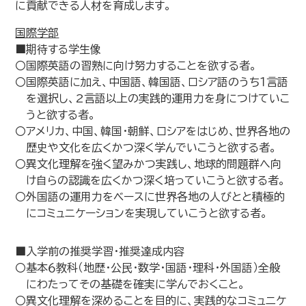
に貢献できる人材を育成します。
国際学部
■期待する学生像
〇国際英語の習熟に向け努力することを欲する者。
〇国際英語に加え、中国語、韓国語、ロシア語のうち１言語
を選択し、2言語以上の実践的運用力を身につけていこ
うと欲する者。
〇アメリカ、中国、韓国・朝鮮、ロシアをはじめ、世界各地の
歴史や文化を広くかつ深く学んでいこうと欲する者。
〇異文化理解を強く望みかつ実践し、地球的問題群へ向
け自らの認識を広くかつ深く培っていこうと欲する者。
〇外国語の運用力をベースに世界各地の人びとと積極的
にコミュニケーションを実現していこうと欲する者。
■入学前の推奨学習・推奨達成内容
〇基本６教科（地歴・公民・数学・国語・理科・外国語）全般
にわたってその基礎を確実に学んでおくこと。
〇異文化理解を深めることを目的に、実践的なコミュニケ