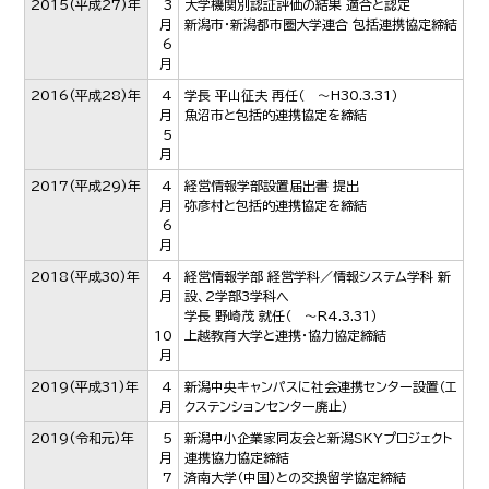
2015
(平成27)年
3
大学機関別認証評価の結果 適合と認定
月
新潟市・新潟都市圏大学連合 包括連携協定締結
6
月
2016
(平成28)年
4
学長 平山征夫 再任（ ～H30.3.31）
月
魚沼市と包括的連携協定を締結
5
月
2017
(平成29)年
4
経営情報学部設置届出書 提出
月
弥彦村と包括的連携協定を締結
6
月
2018
(平成30)年
4
経営情報学部 経営学科／情報システム学科 新
月
設、2学部3学科へ
学長 野崎茂 就任（ ～R4.3.31）
10
上越教育大学と連携・協力協定締結
月
2019
(平成31)年
4
新潟中央キャンパスに社会連携センター設置（エ
月
クステンションセンター廃止）
2019
(令和元)年
5
新潟中小企業家同友会と新潟SKYプロジェクト
月
連携協力協定締結
7
済南大学（中国）との交換留学協定締結