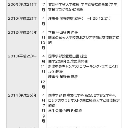
2009
(平成21)年
7
文部科学省大学教育・学生支援推進事業(学生
支援プログラム)に採択
月
2010
(平成22)年
4
理事長 関根秀樹 就任( ～H25.12.21)
月
2012
(平成24)年
4
学長 平山征夫 再任
月
韓国の光云大学校東北アジア学部と交流協定締
10
結
月
2013
(平成25)年
4
国際学部設置届出書 提出
月
開学20周年記念式典開催
11
新潟中央キャンパス「コワーキング・ラボ こくじ
月
ょう」開設
理事長 星野元 就任
12
月
2014
(平成26)年
4
国際学部 国際文化学科 新設、2学部2学科へ
月
ロシアのウラジオストク国立経済大学と交流協定
7
締結
月
学生会館(MELF)開設
9
月