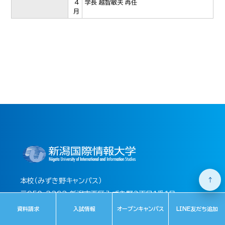
4
学長 越智敏夫 再任
月
↑
本校（みずき野キャンパス）
〒950-2292 新潟市西区みずき野3丁目1番1号
TEL:025-239-3111(代表)
資料請求
入試情報
オープンキャンパス
LINE友だち追加
FAX:025-239-3690