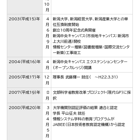
10
月
2003
(平成15)年
4
新潟大学、新潟経営大学、新潟産業大学との単
月
位互換制度開始
6
創立10周年記念式典開催
月
新潟中央キャンパス(市街地キャンパス：新潟市
9
上大川前通)開校
月
情報センター増築(図書館増築・国際交流センタ
ー新築)工事竣工
2004
(平成16)年
4
新潟中央キャンパス エクステンションセンター
月
(オープンカレッジ)開講
2005
(平成17)年
12
理事長 武藤輝一 就任( ～H22.3.31)
月
2007
(平成19)年
8
文部科学省教育改革プロジェクト(現代GP)に採
月
択
2008
(平成20)年
3
大学機関別認証評価の結果 適合と認定
月
学長 平山征夫 就任
4
情報システム学科の教育プログラムが
月
JABEE(日本技術者教育認定機構)から認定
5
月