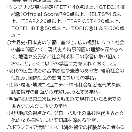
協会・英語検定試験1級。
・ケンブリッジ英語検定（PET）140点以上、・GTEC（4技
能版）Official Score790点以上、・IELTS™4.5以
上、・TEAP226点以上、・TEAP CBT420点以上、・
TOEFL iBT®50点以上、・TOEIC®（L&R）500点
以上
〇世界史・日本史の学習に基づき、広い視野に立って社会
の基本問題とくに現代史や時事問題の理解を深めるべ
く、地理や公民など社会科系科目の学習に取り組んで
おくこと。とくに以下の学習に力を入れておくこと。
・現代の民主政治の基本原理や憲法のあり方、経済社会の
仕組み、国際社会の動向についての学習。
・生命・環境・地域コミュニティ・情報社会など現代的な課
題を倫理の側面から理解しようとする学習。
・明治期以降第二次世界大戦を経て現在にいたるまでの
世界史および日本史の学習。
・世界地誌の視点から、グローバル化の進む現代世界と文
化的な多様性について知識を深める学習。
〇ボランティア活動もしくは海外留学の経験がある者ある