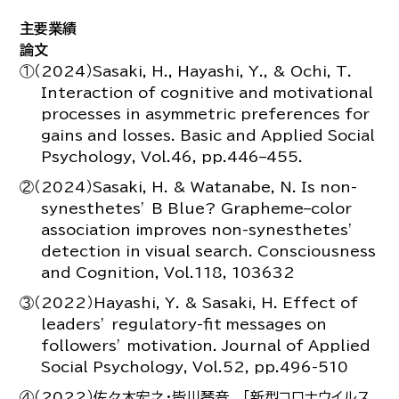
主要業績
論文
①（2024）Sasaki, H., Hayashi, Y., & Ochi, T.
Interaction of cognitive and motivational
processes in asymmetric preferences for
gains and losses. Basic and Applied Social
Psychology, Vol.46, pp.446–455.
②（2024）Sasaki, H. & Watanabe, N. Is non-
synesthetes’ B Blue? Grapheme–color
association improves non-synesthetes’
detection in visual search. Consciousness
and Cognition, Vol.118, 103632
③（2022）Hayashi, Y. & Sasaki, H. Effect of
leaders’ regulatory-fit messages on
followers’ motivation. Journal of Applied
Social Psychology, Vol.52, pp.496-510
④（2022）佐々木宏之・皆川琴音 「新型コロナウイルス