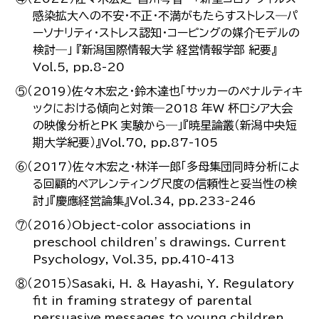
感染拡大への不安・不正・不満がもたらすストレス―パ
ーソナリティ・ストレス認知・コーピングの媒介モデルの
検討―」 『新潟国際情報大学 経営情報学部 紀要』
Vol.5, pp.8-20
⑤（2019）佐々木宏之・鈴木達也「サッカーのペナルティキ
ックにおける傾向と対策―2018 年W 杯ロシア大会
の映像分析とPK 実験から―」『暁星論叢（新潟中央短
期大学紀要）』Vol.70, pp.87-105
⑥（2017）佐々木宏之・林洋一郎「多母集団同時分析によ
る回顧的ペアレンティング尺度の信頼性と妥当性の検
討」『慶應経営論集』Vol.34, pp.233-246
⑦（2016）Object-color associations in
preschool children’s drawings. Current
Psychology, Vol.35, pp.410-413
⑧（2015）Sasaki, H. & Hayashi, Y. Regulatory
fit in framing strategy of parental
persuasive messages to young children.