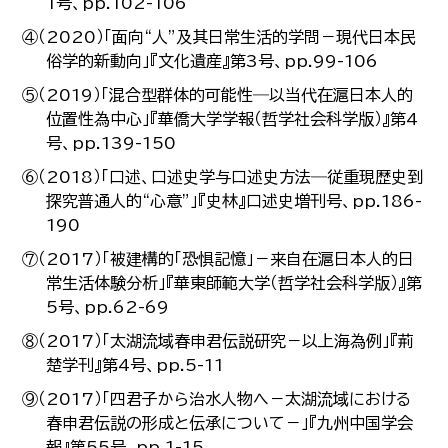
1号、pp.102-106
④（2020）「面向“人”及其日常生活的学問－現代日本民
俗学的新動向」『文化遺産』第3号、pp.99-106
⑤（2019）「混合型群体的可能性―以当代在滬日本人的
位置性為中心」『華僑大学学報（哲学社会科学版）』第4
号、pp.139-150
⑥（2018）「口述、口述史学与口述史方法―従重現歴史到
探究普通人的“心意”」『史林』口述史増刊号、pp.186-
190
⑦（2017）「被建構的「恐惧記憶」－来自在滬日本人的日
常生活体験分析」『華東師範大学（哲学社会科学版）』第
5号、pp.62-69
⑧（2017）「太湖流域春申君伝説研究－以上海為例」『荊
楚学刊』第4号、pp.5-11
⑨（2017）「四君子から治水人物へ－太湖流域における
春申君伝説の形成と伝承について－」『九州中国学会
報』第55号、pp.1-15