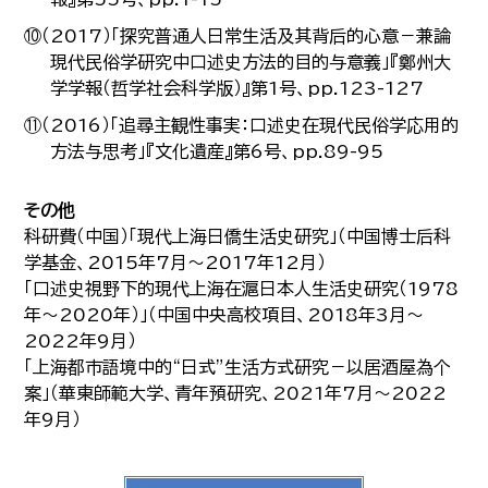
⑩（2017）「探究普通人日常生活及其背后的心意－兼論
現代民俗学研究中口述史方法的目的与意義」『鄭州大
学学報（哲学社会科学版）』第1号、pp.123-127
⑪（2016）「追尋主観性事実：口述史在現代民俗学応用的
方法与思考」『文化遺産』第6号、pp.89-95
その他
科研費（中国）「現代上海日僑生活史研究」（中国博士后科
学基金、2015年7月～2017年12月）
「口述史視野下的現代上海在滬日本人生活史研究（1978
年～2020年）」（中国中央高校項目、2018年3月～
2022年9月）
「上海都市語境中的“日式”生活方式研究－以居酒屋為个
案」（華東師範大学、青年預研究、2021年7月～2022
年9月）