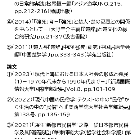
の日常的実践」松尾恒一編『アジア遊学』NO.215、
pp.212-216（勉誠出版）
④（2014）「「強死」考－「強死」と楚人・楚の巫風との関係
を中心として－」大野圭介主編『『楚辞』と楚文化の総
合的研究』pp.21-37（汲古書院）
⑤（2011）「楚人与『楚辞』中的「強死」研究」中国屈原学会
編『中国楚辞学 』pp.333-343（学苑出版社）
論文
①（2023）「現代上海における日本人社会の形成と発展
（1）－1970年代末から1990年代まで－」『新潟国際
情報大学国際学部紀要』Vol.8、pp.101-109
②（2022）「現代中国の民俗学：テクストの中の“民俗”か
ら生活の中の“民俗”へ」『関西学院大学社会学部紀要』
第138号、pp.135-159
③（2021）「通往“新都市民俗学”之路－従日本都市民俗
学及其問題談起」『華東師範大学（哲学社会科学版）』第