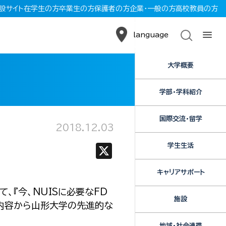
設サイト
在学生の方
卒業生の方
保護者の方
企業・一般の方
高校教員の方
language
大学概要
学部・学科紹介
国際交流・留学
2018.12.03
学生生活
X
キャリアサポート
『今、NUISに必要なFD
施設
な内容から山形大学の先進的な
地域・社会連携