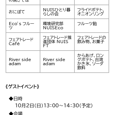
の焼きそば
NUISひとり暮
フライドポテト、
おにぽて
らしの会
オニオンリング
Eco’s フルー
環境研究部
フルーツ飴
ツ
NUISEco
フェアトレード推
フェアトレードの
フェアトレード
進団体 NUIS
飲み物、お菓子
Café
FT
からあげ、ロン
River side
River side
グポテト、台湾
adam
adam
かき氷、ソーダ
飲料
《ゲストイベント》
◆日時
10月2日（日）13：00～14：30（予定）
◆会場