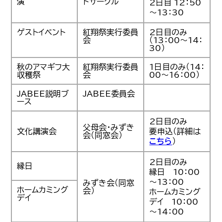
演
ドサークル
2日目 12：50
～13：30
ゲストイベント
紅翔祭実行委員
2日目のみ
会
（13：00～14：
30）
秋のアマギフ大
紅翔祭実行委員
1日目のみ（14：
収穫祭
会
00～16：00）
JABEE説明ブ
JABEE委員会
ース
2日目のみ
父母会・みずき
文化講演会
要申込（詳細は
会（同窓会）
こちら
）
2日目のみ
縁日
縁日 10：00
～13：00
みずき会（同窓
ホームカミング
会）
ホームカミング
デイ
デイ 10：00
～14：00