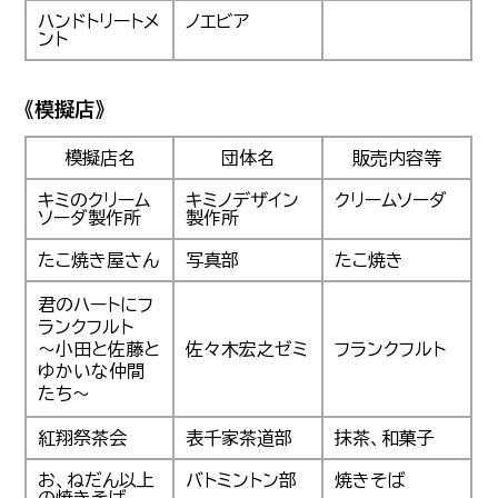
ハンドトリートメ
ノエビア
ント
《模擬店》
模擬店名
団体名
販売内容等
キミのクリーム
キミノデザイン
クリームソーダ
ソーダ製作所
製作所
たこ焼き屋さん
写真部
たこ焼き
君のハートにフ
ランクフルト
～小田と佐藤と
佐々木宏之ゼミ
フランクフルト
ゆかいな仲間
たち～
紅翔祭茶会
表千家茶道部
抹茶、和菓子
お、ねだん以上
バトミントン部
焼きそば