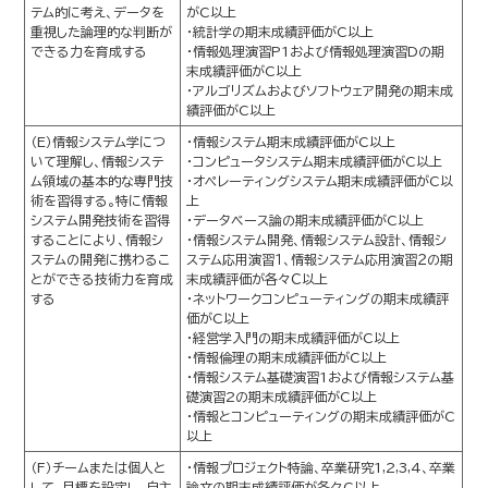
テム的に考え、データを
がC以上
重視した論理的な判断が
・統計学の期末成績評価がC以上
できる力を育成する
・情報処理演習P1および情報処理演習Dの期
末成績評価がC以上
・アルゴリズムおよびソフトウェア開発の期末成
績評価がC以上
（E）情報システム学につ
・情報システム期末成績評価がC以上
いて理解し、情報システ
・コンピュータシステム期末成績評価がC以上
ム領域の基本的な専門技
・オペレーティングシステム期末成績評価がC以
術を習得する。特に情報
上
システム開発技術を習得
・データベース論の期末成績評価がC以上
することにより、情報シ
・情報システム開発、情報システム設計、情報シ
ステムの開発に携わるこ
ステム応用演習１、情報システム応用演習２の期
とができる技術力を育成
末成績評価が各々Ｃ以上
する
・ネットワークコンピューティングの期末成績評
価がC以上
・経営学入門の期末成績評価がC以上
・情報倫理の期末成績評価がC以上
・情報システム基礎演習1および情報システム基
礎演習2の期末成績評価がC以上
・情報とコンピューティングの期末成績評価がC
以上
（F）チームまたは個人と
・情報プロジェクト特論、卒業研究1,2,3,4、卒業
して、目標を設定し、自主
論文の期末成績評価が各々C以上