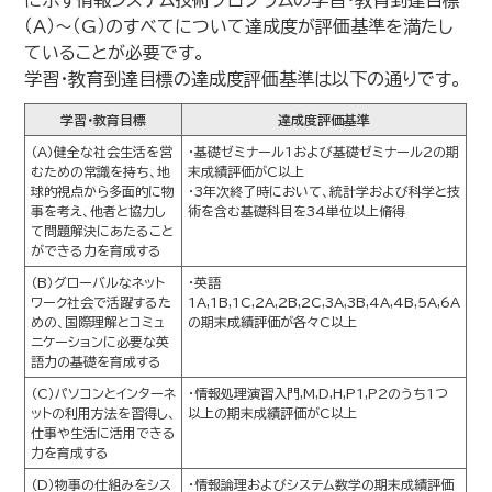
に示す情報システム技術プログラムの学習･教育到達目標
（A）～（G）のすべてについて達成度が評価基準を満たし
ていることが必要です。
学習･教育到達目標の達成度評価基準は以下の通りです｡
学習･教育目標
達成度評価基準
（A）健全な社会生活を営
・基礎ゼミナール1および基礎ゼミナール2の期
むための常識を持ち、地
末成績評価がC以上
球的視点から多面的に物
・3年次終了時において、統計学および科学と技
事を考え、他者と協力し
術を含む基礎科目を34単位以上脩得
て問題解決にあたること
ができる力を育成する
（B）グローバルなネット
・英語
ワーク社会で活躍するた
1A,1B,1C,2A,2B,2C,3A,3B,4A,4B,5A,6A
めの、国際理解とコミュ
の期末成績評価が各々C以上
ニケーションに必要な英
語力の基礎を育成する
（C）パソコンとインターネ
・情報処理演習入門,M,D,H,P1,P2のうち1つ
ットの利用方法を習得し、
以上の期末成績評価がC以上
仕事や生活に活用できる
力を育成する
（D）物事の仕組みをシス
・情報論理およびシステム数学の期末成績評価