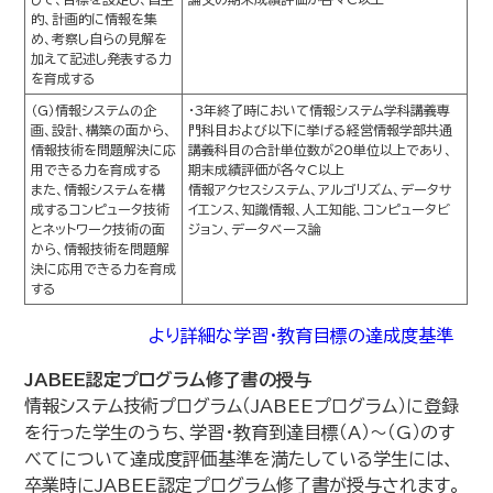
的、計画的に情報を集
め、考察し自らの見解を
加えて記述し発表する力
を育成する
（G）情報システムの企
・3年終了時において情報システム学科講義専
画、設計、構築の面から、
門科目および以下に挙げる経営情報学部共通
情報技術を問題解決に応
講義科目の合計単位数が20単位以上であり、
用できる力を育成する
期末成績評価が各々C以上
また、情報システムを構
情報アクセスシステム、アルゴリズム、データサ
成するコンピュータ技術
イエンス、知識情報、人工知能、コンピュータビ
とネットワーク技術の面
ジョン、データベース論
から、情報技術を問題解
決に応用できる力を育成
する
より詳細な学習･教育目標の達成度基準
JABEE認定プログラム修了書の授与
情報システム技術プログラム（JABEEプログラム）に登録
を行った学生のうち、学習・教育到達目標（A）～（G）のす
べてについて達成度評価基準を満たしている学生には、
卒業時にJABEE認定プログラム修了書が授与されます。