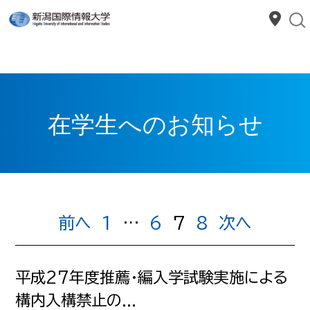
在学生へのお知らせ
前へ
1
…
6
7
8
次へ
平成27年度推薦・編入学試験実施による
構内入構禁止の...