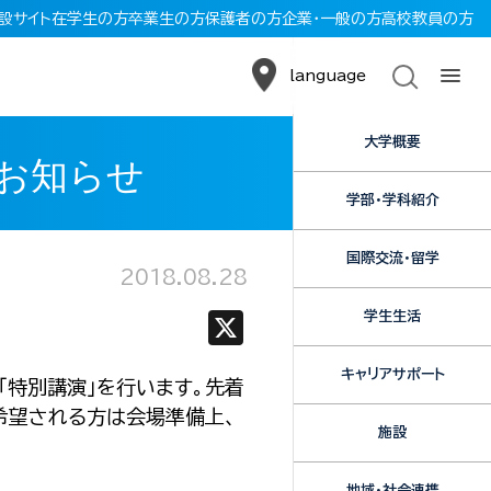
設サイト
在学生の方
卒業生の方
保護者の方
企業・一般の方
高校教員の方
language
大学概要
お知らせ
学部・学科紹介
国際交流・留学
2018.08.28
学生生活
X
キャリアサポート
「特別講演」を行います。先着
希望される方は会場準備上、
施設
地域・社会連携