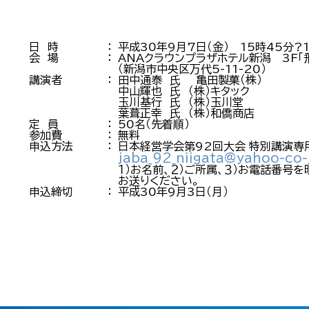
日 時
：
平成30年9月7日（金） 15時45分?
会 場
：
ANAクラウンプラザホテル新潟 3F「
（新潟市中央区万代5-11-20）
講演者
：
田中通泰 氏 亀田製菓（株）
中山輝也 氏 （株）キタック
玉川基行 氏 （株）玉川堂
葉葺正幸 氏 （株）和僑商店
定 員
：
50名（先着順）
参加費
：
無料
申込方法
：
日本経営学会第92回大会 特別講演専
jaba_92_niigata@yahoo-co-
１）お名前、２）ご所属、３）お電話番号を
お送りください。
申込締切
：
平成30年9月3日（月）