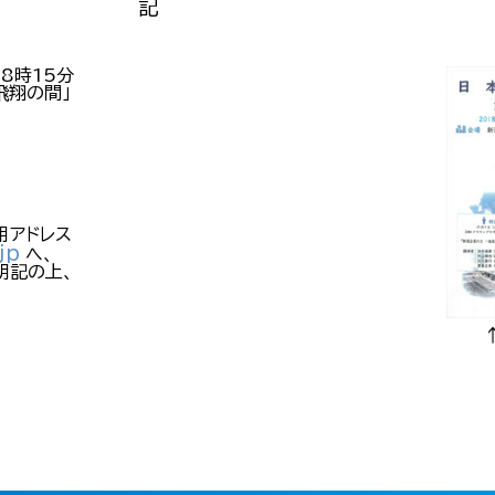
記
18時15分
飛翔の間」
用アドレス
jp
へ、
明記の上、