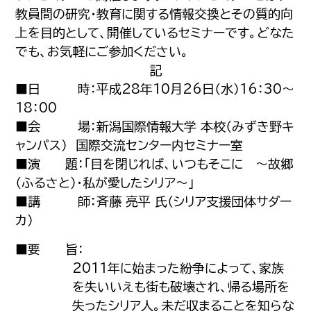
教員間の研究・教育に関する情報交換とその質的向
上を目的として、開催しているセミナーです。どなた
でも、お気軽にご参加ください。
記
■日 時：平成28年10月26日（水）16：30～
18：00
■会 場：新潟国際情報大学 本校（みずき野キ
ャンパス） 国際交流センター内セミナー室
■演 題：「目を閉じれば、いつもそこに ～故郷
（ふるさと）・私が愛したシリア～」
■講 師：斉藤 亮平 氏（シリア支援団体サダー
カ）
■要 旨：
2011年に始まった紛争によって、家族
を失いいえも街も破壊され、帰る場所を
失ったシリア人。未だ収まることを知らな