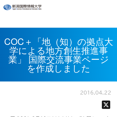
COC＋「地（知）の拠点大
学による地方創生推進事
業」 国際交流事業ページ
を作成しました
2016.04.22