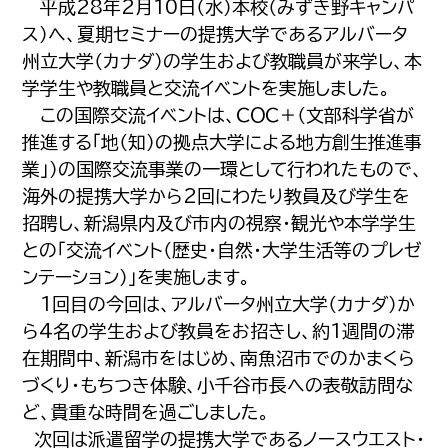
平成28年2月10日（水）本校（みずき野キャンパ
ス）へ、夏期セミナーの提携大学であるアルバータ
州立大学（カナダ）の学生および教職員が来学し、本
学学生や教職員と交流イベントを実施しました。
この国際交流イベントは、ＣＯＣ＋（文部科学省が
推進する「地（知）の拠点大学による地方創生推進事
業」）の国際交流事業の一環として行われたもので、
海外の提携大学から2回にわたり教員及び学生を
招聘し、新潟県内及び市内の視察・観光や本学学生
との「交流イベント（歴史・自然・大学生活等のプレゼ
ンテーション）」を実施します。
1回目の今回は、アルバータ州立大学（カナダ）か
ら4名の学生および教員をお招きし、約1週間の滞
在期間中、新潟市をはじめ、南魚沼市でのかまくら
づくり・もちつき体験、小千谷市長への表敬訪問な
ど、貴重な時間を過ごしました。
次回は派遣留学の提携大学であるノースウエスト・