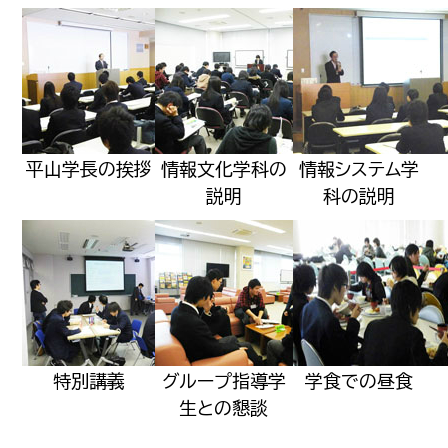
平山学長の挨拶
情報文化学科の
情報システム学
説明
科の説明
特別講義
グループ指導学
学食での昼食
生との懇談