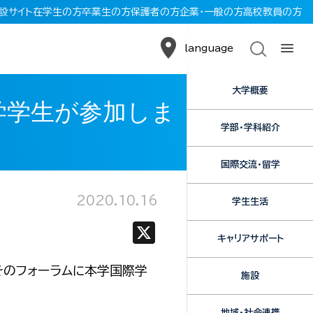
設サイト
在学生の方
卒業生の方
保護者の方
企業・一般の方
高校教員の方
language
大学概要
学学生が参加しま
学部・学科紹介
国際交流・留学
2020.10.16
学生生活
X
キャリアサポート
。そのフォーラムに本学国際学
施設
地域・社会連携