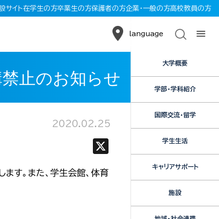
設サイト
在学生の方
卒業生の方
保護者の方
企業・一般の方
高校教員の方
language
大学概要
構禁止のお知らせ
学部・学科紹介
国際交流・留学
2020.02.25
学生生活
X
キャリアサポート
します。また、学生会館、体育
施設
地域・社会連携