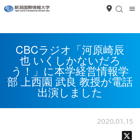
CBCラジオ「河原崎辰
也 いくしかないだろ
う！」に本学経営情報学
部 上西園 武良 教授が電話
出演しました
2020.01.15