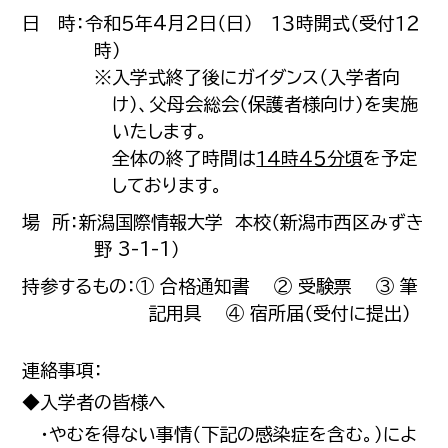
日 時：令和５年4月2日（日） １３時開式（受付１２
時）
※入学式終了後にガイダンス（入学者向
け）、父母会総会（保護者様向け）を実施
いたします。
全体の終了時間は
１４時４５分頃
を予定
しております。
場 所：新潟国際情報大学 本校（新潟市西区みずき
野 3-1-1）
持参するもの：① 合格通知書 ② 受験票 ③ 筆
記用具 ④ 宿所届（受付に提出）
連絡事項：
◆入学者の皆様へ
・やむを得ない事情（下記の感染症を含む。）によ