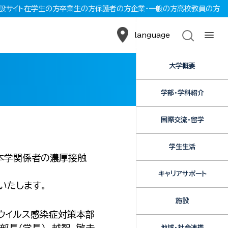
設サイト
在学生の方
卒業生の方
保護者の方
企業・一般の方
高校教員の方
language
大学概要
学部・学科紹介
国際交流・留学
学生生活
本学関係者の濃厚接触
キャリアサポート
いたします。
施設
ウイルス感染症対策本部
地域・社会連携