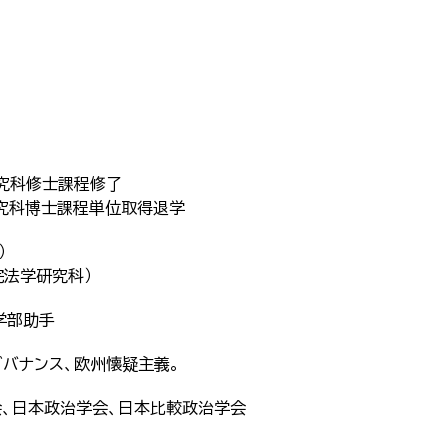
研究科修士課程修了
研究科博士課程単位取得退学
）
学院法学研究科）
学部助手
ガバナンス、欧州懐疑主義。
会、日本政治学会、日本比較政治学会