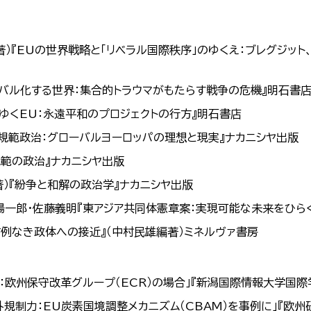
著）『EUの世界戦略と「リベラル国際秩序」のゆくえ：ブレグジット
トライバル化する世界：集合的トラウマがもたらす戦争の危機』明石書
りゆくEU：永遠平和のプロジェクトの行方』明石書店
Uの規範政治：グローバルヨーロッパの理想と現実』ナカニシヤ出版
規範の政治』ナカニシヤ出版
著）『紛争と和解の政治学』ナカニシヤ出版
井陽一郎・佐藤義明『東アジア共同体憲章案：実現可能な未来をひら
：前例なき政体への接近』（中村民雄編著）ミネルヴァ書房
義：欧州保守改革グループ（ECR）の場合」『新潟国際情報大学国際
域外規制力：EU炭素国境調整メカニズム（CBAM）を事例に」『欧