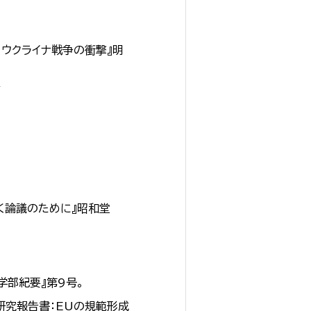
、ウクライナ戦争の衝撃』明
店
く論議のために』昭和堂
学部紀要』第9号。
州研究報告書：EUの規範形成