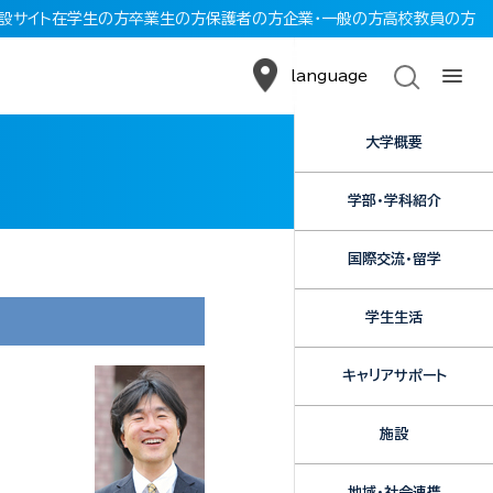
設サイト
在学生の方
卒業生の方
保護者の方
企業・一般の方
高校教員の方
language
大学概要
学部・学科紹介
国際交流・留学
学生生活
キャリアサポート
施設
地域・社会連携