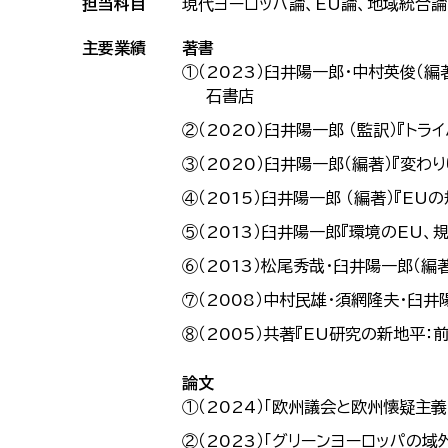
担当科目
現代ヨーロッパ論、EU論、地域統合論
主要業績
著書
①（2023）臼井陽一郎・中村英俊（編
石書店
②（2020）臼井陽一郎 （監訳）『
③（2020）臼井陽一郎（編著）『変わ
④（2015）臼井陽一郎 （編著）『E
⑤（2013）臼井陽一郎『環境のEU、
⑥（2013）松尾秀哉・臼井陽一郎（編
⑦（2008）中村民雄・須網隆夫・臼
⑧（2005）共著『EU研究の新地平
論文
①（2024）「欧州議会と欧州懐疑主
②（2023）「グリーンヨーロッパの