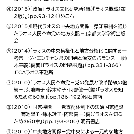
④（2015）「政治」 ラオス文化研究所（編）『ラオス概説（第
2版）』（pp.93-124）めこん
⑤（2015）『現代ラオスの中央地方関係－県知事制を通じ
たラオス人民革命党の地方支配－』京都大学学術出版
会
⑥（2014）「ラオスの中央集権化と地方分権化に関する一
考察－ヴィエンチャン県の開発と治安のバランス－」鈴
木基義（編著）『ラオスの開発課題』（pp.331-366）
JICAラオス事務所
⑦（2010）「ラオス人民革命党－党の発展と改革路線の継
続－」菊池陽子・鈴木玲子・阿部健一（編）『ラオスを知
るための60章』（pp.186-192）明石書店
⑧（2010）「国家機構－一党支配体制下の法治国家建設
－」菊池陽子・鈴木玲子・阿部健一（編）『ラオスを知る
ための60章』（pp.193-200） 明石書店
⑨（2010）「中央地方関係－党中央による一元的な地方