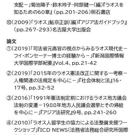
支配－」菊池陽子・鈴木玲子・阿部健一（編）『ラオスを
知るための60章』 （pp.201-206）明石書店
⑩（2009）「ラオス」鮎京正訓（編）『アジア法ガイドブック』
（pp.267-293）名古屋大学出版会
論文
①（2019）「司法省元高官の視点からみるラオス現代史－
フイ・ポンセーナー博士の経験から－」『新潟国際情報
大学国際学部紀要』Vol.4、pp.21-42
②（2019）「2015年のラオス憲法改正に関する一考察－
人権関連の法規定を中心に－」『社会体制と法』16・
17号、pp.32-52
③（2016）「1991年憲法制定前におけるラオス地方議会
法制の変遷－1988年地方人民議会選挙とその帰結
を中心に－」『アジア法研究』9号、pp.241-260
④（2010）「ラオス人留学生の協力による法整備支援ワー
クショップ」『ICD NEWS（法務省法務総合研究所国際