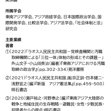
関係論
所属学会
東南アジア学会、アジア政経学会、日本国際政治学会、国
際開発学会、比較法学会、アジア法学会、「社会体制と法」
研究会
主要業績
著書
①（2022）「ラオス人民民主共和国－党検査機関と汚職
取締機関による「三位一体」体制の形成とその課題－」
外山文子・小山田英治（編著）『東南アジアにおける汚職
取締の政治学』（pp.302-334）晃洋書房
②（2021）「ラオス人民民主共和国」鮎京正訓・四本健二・
浅野宜之（編）『新版 アジア憲法集』（pp.459-508）
明石書店
③（2020）瀬戸裕之・河野泰之（編）『東南アジア大陸部の
戦争と地域住民の生存戦略－避難民・女性・少数民族・
投降者からの視点』明石書店