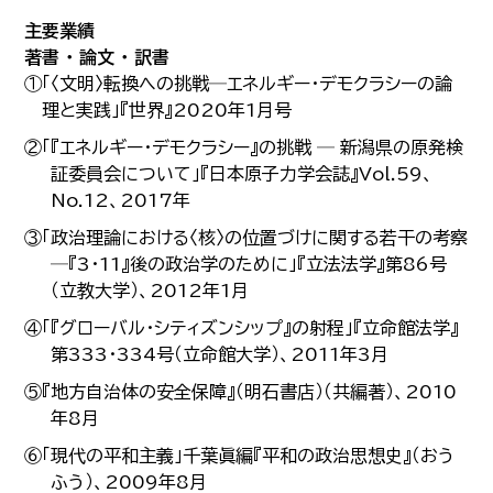
主要業績
著書 ・ 論文 ・ 訳書
①「〈文明〉転換への挑戦─エネルギー・デモクラシーの論
理と実践」『世界』2020年1月号
②「『エネルギー・デモクラシー』の挑戦 ─ 新潟県の原発検
証委員会について」『日本原子力学会誌』Vol.59、
No.12、2017年
③「政治理論における〈核〉の位置づけに関する若干の考察
─『3・11』後の政治学のために」『立法法学』第86号
（立教大学）、2012年1月
④「『グローバル・シティズンシップ』の射程」『立命館法学』
第333・334号（立命館大学）、2011年3月
⑤『地方自治体の安全保障』（明石書店）（共編著）、2010
年8月
⑥「現代の平和主義」千葉眞編『平和の政治思想史』（おう
ふう）、2009年8月