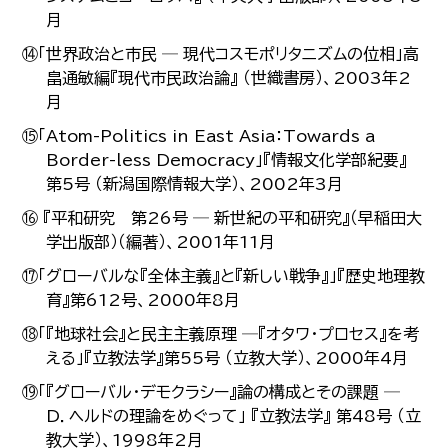
月
⑭「世界政治と市民 ─ 現代コスモポリタニズムの位相」高
畠通敏編『現代市民政治論』 （世織書房）、2003年2
月
⑮「Atom-Politics in East Asia：Towards a
Border-less Democracy」『情報文化学部紀要』
第5号 （新潟国際情報大学）、2002年3月
⑯ 『平和研究 第26号 ─ 新世紀の平和研究』（早稲田大
学出版部）（編著）、2001年11月
⑰「グローバルな『全体主義』と『新しい戦争』」『歴史地理教
育』第612号、2000年8月
⑱「『地球社会』と民主主義原理 ─『オタワ・プロセス』を考
える」『立教法学』第55号 （立教大学）、2000年4月
⑲「『グローバル・デモクラシー』論の構成とその課題 ─
D．ヘルドの理論をめぐって」 『立教法学』 第48号 （立
教大学）、1998年2月