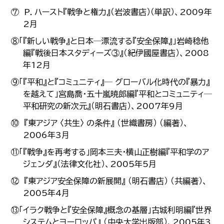
⑦ P．ハースト『戦争と権力』（岩波書店）（単訳）、2009年
2月
⑧「『新しい戦争』と日本─漂流する『安全保障』」岩崎稔他
編『戦後日本スタディーズ③』（紀伊國屋書店）、2008
年12月
⑨「『平和』と『コミュニティ』─ グローバル化時代の『暴力』
を越えて」宮島喬・五十嵐暁郎編『平和とコミュニティ─
平和研究の新次元』（明石書店）、2007年9月
⑩ 『東アジア 〈共生〉 の条件』 （世織書房） （編著）、
2006年3月
⑪「『戦争』を再考する」岡本三夫・横山正樹編『平和学のア
ジェンダ』（法律文化社）、2005年5月
⑫ 『東アジア安全保障の新展開』 （明石書店） （共編著）、
2005年4月
⑬「イラク戦争と『安全保障』概念の基層」古城利明編『世界
システムとヨーロッパ』 （中央大学出版部）、2005年3