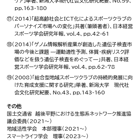
ケア」単著、新潟大学現代社会文化研究紀要、No.59、
pp.163-180
⑰（2014）「超高齢社会とICT化によるスポーツクラブの
パーソナイズ市場への変化」共著（筆頭著者）、日本経営
スポーツ学会研究年報、vol.4、pp.42-61
⑱（2014）「ゲノム情報解析産業が創造した遺伝子検査市
場の今後と課題 —運動適性予測、体質・疾病リスク評
価などを扱う遺伝子検査をめぐって—」共著、日本経
営スポーツ学会研究年報、vol.4、pp.62-78
⑲（2008）「総合型地域スポーツクラブの持続的発展に向
けた育成支援に関する研究」単著、新潟大学 現代社
会文化研究紀要、No.43、pp.143-160
その他
国土交通省 越後平野における生態系ネットワーク推進協
議会委員（2021～）
地域活性学会 本部理事（2021～）
スマートライフ学会 理事（2023～）