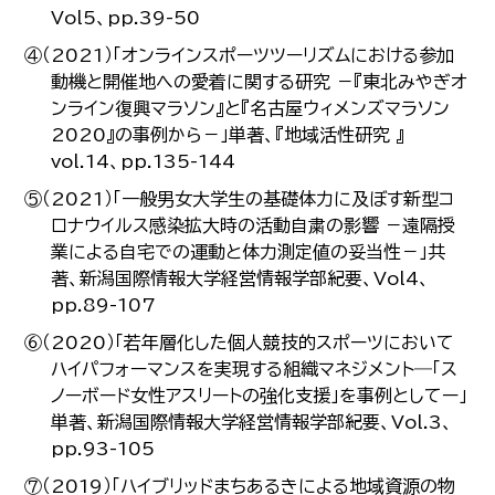
Vol5、pp.39-50
④（2021）「オンラインスポーツツーリズムにおける参加
動機と開催地への愛着に関する研究 －『東北みやぎオ
ンライン復興マラソン』と『名古屋ウィメンズマラソン
2020』の事例から－」単著、『地域活性研究 』
vol.14、pp.135-144
⑤（2021）「一般男女大学生の基礎体力に及ぼす新型コ
ロナウイルス感染拡大時の活動自粛の影響 －遠隔授
業による自宅での運動と体力測定値の妥当性－」共
著、新潟国際情報大学経営情報学部紀要、Vol4、
pp.89-107
⑥（2020）「若年層化した個人競技的スポーツにおいて
ハイパフォーマンスを実現する組織マネジメント―「ス
ノーボード女性アスリートの強化支援」を事例としてー」
単著、新潟国際情報大学経営情報学部紀要、Vol.3、
pp.93-105
⑦（2019）「ハイブリッドまちあるきによる地域資源の物