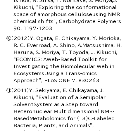
Ishida, N. Shisa, Y. Noritake, S. Moriya,J.
Kikuchi, “Exploring the conformational
space of amorphous celluloseusing NMR
chemical shifts”, Carbohydrate Polymers
90, 1197-1203
⑩（2012）Y. Ogata, E. Chikayama, Y. Morioka,
R. C. Everroad, A. Shino, A.Matsushima, H.
Haruna, S. Moriya, T. Toyoda, J. Kikuchi,
“ECOMICS: AWeb-Based Toolkit for
Investigating the Biomolecular Web in
EcosystemsUsing a Trans-omics
Approach”, PLoS ONE 7, e30263
⑪（2011）Y. Sekiyama, E. Chikayama, J.
Kikuchi, “Evaluation of a Semipolar
SolventSystem as a Step toward
Heteronuclear Multidimensional NMR-
BasedMetabolomics for （13）C-Labeled
Bacteria, Plants, and Animals”,