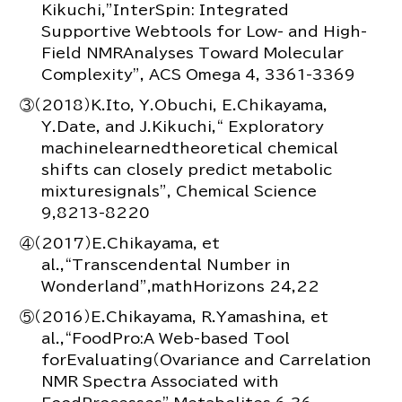
Kikuchi,”InterSpin: Integrated
Supportive Webtools for Low- and High-
Field NMRAnalyses Toward Molecular
Complexity”, ACS Omega 4, 3361-3369
③（2018）K.Ito, Y.Obuchi, E.Chikayama,
Y.Date, and J.Kikuchi,“ Exploratory
machinelearnedtheoretical chemical
shifts can closely predict metabolic
mixturesignals”, Chemical Science
9,8213-8220
④（2017）E.Chikayama, et
al.,“Transcendental Number in
Wonderland”,mathHorizons 24,22
⑤（2016）E.Chikayama, R.Yamashina, et
al.,“FoodPro:A Web-based Tool
forEvaluating（Ovariance and Carrelation
NMR Spectra Associated with