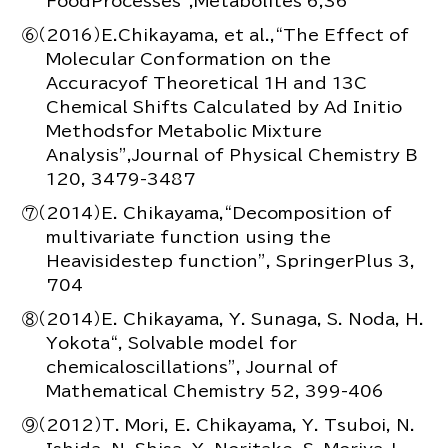
FoodProcesses”,Metabolites 6,36
⑥（2016）E.Chikayama, et al.,“The Effect of
Molecular Conformation on the
Accuracyof Theoretical 1H and 13C
Chemical Shifts Calculated by Ad Initio
Methodsfor Metabolic Mixture
Analysis”,Journal of Physical Chemistry B
120, 3479-3487
⑦（2014）E. Chikayama,“Decomposition of
multivariate function using the
Heavisidestep function”, SpringerPlus 3,
704
⑧（2014）E. Chikayama, Y. Sunaga, S. Noda, H.
Yokota“, Solvable model for
chemicaloscillations”, Journal of
Mathematical Chemistry 52, 399-406
⑨（2012）T. Mori, E. Chikayama, Y. Tsuboi, N.