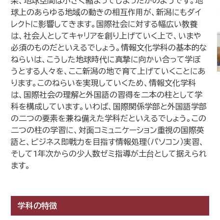
果、地球空間は小さく縮まってしまったかのようです。地
球上のあらゆる地域の動きの相互作用が、新潟にもダイ
レクトに影響してきます。国際社会に対する幅広い教養
は、社会人としてキャリアを創り上げていく上で、いまや
必須のものだといえるでしょう。情報文化学科の基本的な
ねらいは、こうした地球時代に真摯に向かい合って学ぼ
うとする人々を、ここ新潟の地で育て上げていくことにあ
ります。このねらいを実現していくため、情報文化学科
は、国際社会の理解と外国語の習得を二本の柱として学
科を構成しています。いわば、国際関係学部と外国語学部
の二つの要素を兼ね備えた学科だといえるでしょう。この
二つの柱の学習に、対面コミュニケーション重視の国際英
語と、ビジネス即戦力を目指す情報処理（パソコン）実習、
そして1年次からの少人数ゼミ指導が土台として据えられ
ます。
学科の特徴