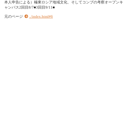
本人申告による）極東ロシア地域文化、そしてコンブの考察オープンキ
ャンパス2回目8/7■3回目9/11■
元のページ
../index.html#6