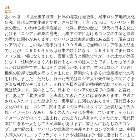
51
6/8
あつれき 19世紀後半以来、日私の専攻は歴史学、極東ロシア地域文化
研究、現代日本文化研究です。さらに詳しく言うならば、サハリン・樺
太の歴史、いわゆる北洋漁業と「北洋」概念の歴史、現代の日本文化に
おける「ロシア」表象の歴史、北東アジアにおけるコンブの生産と流通
の歴史に関心があります。サハリンは北海道の北にある島で、現在はロ
シア領です。この島の南半分は１９０５年まで当時のロシア帝国の領土
でしたが、１９０５年からは日本の領土になり、１９４５年にまたロシ
ア（ソ連）領になりました。言葉で言うと簡単ですが、その土地が外国
になり、住民が大きく入れ替わるというのは大ごとです。しかもそのき
っかけは戦争です。私はそこに関心があります。本人はロシア（ソ連）
極東の沿岸で漁業を行ってきました。新潟からも多くの漁業者が北の海
を目指しました。ただし、行った先ではロシア人や先住民との間にさま
ざまな軋轢が生じました。それでも日本政府の積極的な助けがあって出
漁は続きます。実のところ、日本で「ロシアの沿岸での漁業」と言わ
ず、あえて「北洋漁業」と表現してきたことには裏があります。見過ご
されてきたそうした歴史的な「裏事情」に関心があります。現代日本の
文化の中には、ロシアに関する多くのステレオタイプ（紋切り型の先入
観・イメージ）があり、多くの人々がそれを共有しています。そうした
イメージがどのように生まれ、どのように共有されてきたのか、現代日
本に生きる一人として大変興味があります。皆さんにおなじみのコン
ブ。19世紀の末、サハリンや北海道で生産されたコンブの多くは、中国
人商人の手によってウラジオストクや函館経由で中国に運ばれていまし