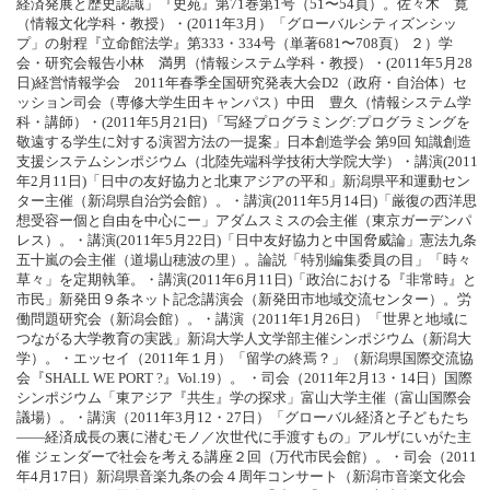
経済発展と歴史認識」『史苑』第71巻第1号（51〜54頁）。佐々木 寛
（情報文化学科・教授）・(2011年3月）「グローバルシティズンシッ
プ」の射程『立命館法学』第333・334号（単著681〜708頁） ２）学
会・研究会報告小林 満男（情報システム学科・教授）・(2011年5月28
日)経営情報学会 2011年春季全国研究発表大会D2（政府・自治体）セ
ッション司会（専修大学生田キャンパス）中田 豊久（情報システム学
科・講師）・(2011年5月21日) 「写経プログラミング:プログラミングを
敬遠する学生に対する演習方法の一提案」日本創造学会 第9回 知識創造
支援システムシンポジウム（北陸先端科学技術大学院大学）・講演(2011
年2月11日)「日中の友好協力と北東アジアの平和」新潟県平和運動セン
ター主催（新潟県自治労会館）。・講演(2011年5月14日)「厳復の西洋思
想受容ー個と自由を中心にー」アダムスミスの会主催（東京ガーデンパ
レス）。・講演(2011年5月22日)「日中友好協力と中国脅威論」憲法九条
五十嵐の会主催（道場山穂波の里）。論説「特別編集委員の目」「時々
草々」を定期執筆。・講演(2011年6月11日)「政治における『非常時』と
市民」新発田９条ネット記念講演会（新発田市地域交流センター）。労
働問題研究会（新潟会館）。・講演（2011年1月26日）「世界と地域に
つながる大学教育の実践」新潟大学人文学部主催シンポジウム（新潟大
学）。・エッセイ（2011年１月）「留学の終焉？」（新潟県国際交流協
会『SHALL WE PORT ?』Vol.19）。 ・司会（2011年2月13・14日）国際
シンポジウム「東アジア『共生』学の探求」富山大学主催（富山国際会
議場）。・講演（2011年3月12・27日）「グローバル経済と子どもたち
――経済成長の裏に潜むモノ／次世代に手渡すもの」アルザにいがた主
催 ジェンダーで社会を考える講座２回（万代市民会館）。・司会（2011
年4月17日）新潟県音楽九条の会４周年コンサート（新潟市音楽文化会