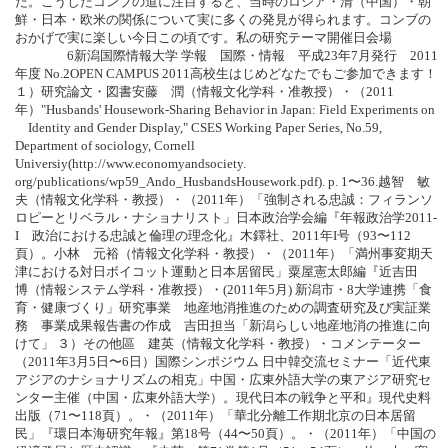
た。こうしたコンブの道に注目すると、当時のロシア・清（中国）・朝
鮮・日本・欧米の関係について実に多くの発見が得られます。コンブの
おかげで実に楽しい今日この頃です。私の研究テーマ開催日会場
6新潟国際情報大学 学報 国際・情報 平成23年7月発行 2011
年度 No.2OPEN CAMPUS 2011高校生はじめどなたでもご参加できます！
１）研究論文・図書安藤 潤（情報文化学科・准教授）・（2011
年）"Husbands' Housework-Sharing Behavior in Japan: Field Experiments on
Identity and Gender Display," CSES Working Paper Series, No.59,
Department of sociology, Cornell
Universiy(http://www.economyandsociety.
org/publications/wp59_Ando_HusbandsHousework.pdf). p. 1〜36.越智 敏
夫（情報文化学科・教授）・（2011年）「強制される忠誠：フィランソ
ロピーとリベラル・ナショナリスト」日本政治学会編『年報政治学2011-
I 政治における忠誠と倫理の理念化』木鐸社、2011年I号（93〜112
頁）。小林 元裕（情報文化学科・教授）・（2011年）「満州事変期天
津における対日ボイコット運動と日本居留民」粟屋憲太郎編『近吉田
博（情報システム学科・准教授）・(2011年5月) 新潟市・8大学連携「食
育・健康づくり」研究事業 地産地消推進のための調査研究及び実証業
務 事業成果報告書の作成 吉田担当「新潟らしい地産地消の推進に向
けて」 ３）その他區 建英（情報文化学科・教授）・コメンテーター
（2011年3月5日〜6日）国際シンポジウム 日中韓交流セミナー「近代東
アジアのナショナリズムの相克」中国・広東外語大学の東アジア研究セ
ンター主催（中国・広東外語大学）。現代日本の戦争と平和』現代史料
出版（71〜118頁）。・（2011年）「華北分離工作期北京の日本居留
民」『環日本海研究年報』第18号（44〜50頁）。・（2011年）「中国の