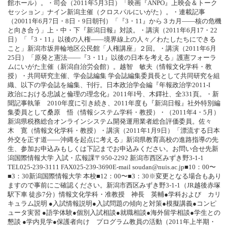
館ホール）。・司会（2011年5月3日）「映画『ANPO』上映会＆トーク
セッション」ナイン新潟主催（クロスパルにいがた）。・連載記事
（20011年6月7日・8日・9日朝刊）「『3・11』から３カ月――核の危機
と向き合う」上・中・下『新潟日報』対談。・講演（2011年6月17・22
日）「『3・11』以後の人権――境界線上の人々／わたしたちにできる
こと」新潟市坂井輪地区公民館「人権講座」２回。・講演（2011年6月
25日）「原発と憲法――『3・11』以後の日本を考える」護憲フォーラ
ムにいがた主催（新潟自治労会館）。越智 敏夫（情報文化学科・教
授）・共同研究主催、学会誌編集 学会誌編集委員長として共同研究を組
織、以下の学会誌を編集、刊行。日本政治学会編『年報政治学2011-I
政治における忠誠と倫理の理念化』2011年I号、木鐸社、全331頁。・新
聞記事執筆 2010年度に引き続き、2011年度も『新潟日報』社外特別編
集委員として桑原 悟（情報システム学科・教授）・（2011年4・5月）
新潟県税務総合オンラインシステム開発運用業者総合評価委員。佐々
木 寛（情報文化学科・教授）・講演（2011年1月9日）「漂流する日本
外交を正す道――沖縄を起点に考える」新潟県教育高校の進路指導の先
生、参加お申込みもしくは下記までお申込みください。お問い合せ先新
潟国際情報大学 入試・広報課〒950-2292 新潟市西区みずき野3-1-1
TEL025-239-3111 FAX025-239-3690E-mail soudan@nuis.ac.jp■10：00〜
■3：30新潟国際情報大学 本校■12：00〜■3：30※変更となる場合もあり
ますので事前にご確認ください。新潟市西区みずき野3-1-1（JR越後赤塚
駅下車 徒歩7分）情報文化学科・准教授 神長 英輔●学科および カリ
キュラム説明 ●入試情報説明●入試問題の傾向と対策●模擬講義●コンピ
ュータ実習 ●語学体験●個別入試相談●就職相談●海外留学相談●学生との
懇談 ●学内見学●保護者向け プログラム教員の活動（2011年上半期・