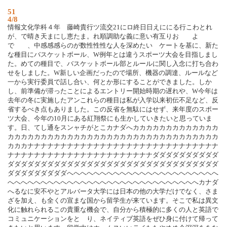
51
4/8
情報文化学科４年 藤崎貴行ツ流交21にロ終日日えににる行こわとれ
が、で晴き天まにし恵たま。れ順調助な義に意い有互りお よ
で 、中感感感らのが数性性性な人を深めたい ケートを基に、新た
な種目にバスケットボール、W例年とは違うスポーツ大会を目指しまし
た。めての種目で、バスケットボール部とルールに関し入念に打ち合わ
せをしました。W新しい企画だったので場所、機器の調達、ルールなど
一から実行委員で話し合い、何とか形にすることができました。しか
し、前準備が滞ったことによるエントリー開始時期の遅れや、W今年は
去年の冬に実施したアンこれらの種目は私が入学以来初伝不足など、反
省するべき点もありました。この反省を無駄にはせず、来年度のスポー
ツ大会、今年の10月にある紅翔祭にも生かしていきたいと思っていま
す。日、てし通をスンャチがとこカナダへカカカカカカカカカカカカカ
カカカカカカカカカカカカカカカカカカカカカカカカカカカカカカカカ
カカカナナナナナナナナナナナナナナナナナナナナナナナナナナナナナ
ナナナナナナナナナナナナナナナナナナナナナナダダダダダダダダダダ
ダダダダダダダダダダダダダダダダダダダダダダダダダダダダダダダダ
ダダダダダダダダダへへへへへへへへへへへへへへへへへへへへへへへ
へへへへへへへへへへへへへへへへへへへへへへへへへへへへへカナダ
へるなに安不やとアルバータ大学には日本の他の大学だけでなく、さま
ざを加え、も全くの宣まな国から留学生が来ています。そこで私は異文
化に触れられるこの貴重な機会で、自分から積極的に多くの人と英語で
コミュニケーションをと り、ネイティブ英語をぜひ身に付けて帰って