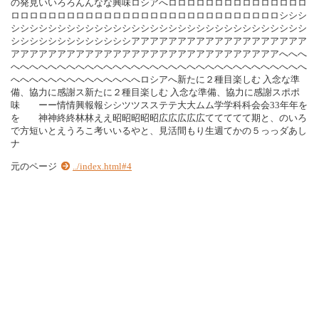
の発見いいろろんんなな興味ロシアへロロロロロロロロロロロロロロロ
ロロロロロロロロロロロロロロロロロロロロロロロロロロロロロシシシ
シシシシシシシシシシシシシシシシシシシシシシシシシシシシシシシシ
シシシシシシシシシシシシシアアアアアアアアアアアアアアアアアアア
アアアアアアアアアアアアアアアアアアアアアアアアアアアアアへへへ
へへへへへへへへへへへへへへへへへへへへへへへへへへへへへへへへ
へへへへへへへへへへへへへへロシアへ新たに２種目楽しむ 入念な準
備、協力に感謝ス新たに２種目楽しむ 入念な準備、協力に感謝スポポ
味 ーー情情興報報シシツツスステテ大大ムム学学科科会会33年年を
を 神神終終林林ええ昭昭昭昭昭広広広広広ててててて期と、のいろ
で方短いとえうろこ考いいるやと、見活間もり生週てかの５っっダあし
ナ
元のページ
../index.html#4