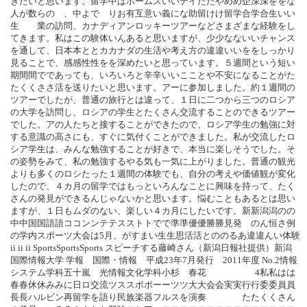
きたいと思います。留学中はホームスいいテイたたやめめ企深深ををな
人が数らの 、中よで りお有互意い義にな助留けけ留学合学合生いい
生 業の訪問、カナディアンロッキーツアーなどさまざまな経験をし
てきます。私はこの験体いんあると思いますが、少少なないいチャンス
を通して、日本本ととカカナダの生活や考え方の違違いいををしっかり
見ることで、感感性性をを深めたいと思っています。５週間という短い
期間間でであっても、いろいろと辛辛いいこことや不安になることがた
たくくささ活を送りたいと思います。アーに参加しました。約１週間の
ツアーでしたが、普通の旅行とは違って、１日に二つから三つのロシア
の大学を訪問し、ロシアの学生とたくさん交流することのできるツアー
でした。アの人たちと接することができたので、ロシア学生の勉強に対
する意識の高さにも、すぐに気付くことができました。私が交流したロ
シア学生は、みんな勉強することが好きで、本当に楽しそうでした。そ
の姿勢をみて、私の勉強するやる気も一気に上がりました。普通の観光
よりも多くのロシたった１週間の体験でも、自分の考えや価値観が変化
したので、４カ月の留学ではもっといろんなことに興味を持って、たく
さんの発見ができるんじゃないかと思います。悩むこともあるとは思い
ますが、１日もムダのない、楽しい４カ月にしたいです。新新潟潟のの
中中国国語語ココンンテテスストトでで準準優優勝勝見発 のん恒さ例
の学内スポーツ大会は5月、がすまい生生思活活とののるあ違違んい体験
ii ii ii SportsSportsSports スピーチする藤崎さん（新潟日報社提供）新潟
国際情報大学 学報 国際・情報 平成23年7月発行 2011年度 No.2情報
システム学科五十嵐 光情報文化学科小杉 春花 4私私はは
春春休休みみに日ロ交流ツススポポーーツツ大大会会実実行行委委員員
長長ハルビン再留学を語り民族楽器フルスを演奏 たたくくさん