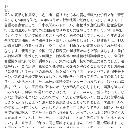
47
8/8
留学の裏話も披露楽しい思い出に盛り上がる木村貴志情報文化学科２年 警察
官になり5年目を迎え、今年の4月から新潟北署で勤務しています。今まで主に
交番の警察官として、日中夜間のパトロール、各世帯を直接訪問し防犯広報を
行う巡回連絡、街頭での交通指導取り締まりに従事してきました。5年目を迎
えた今でも、初めて経験することも多く、勉強の日々です。私は、今年の２月
全国警察逮捕術大会で団体３位入賞という経験をしました。逮捕術とは、犯人
の逮捕制圧に必要な技術で、空手、柔道、剣道などの要素を取り入れた競技に
なります。新潟県は、全国で同規模程度の16県警が集う２部に属します。前任
の新潟西署で勤務した２年間は、新潟県警の逮捕術特別訓練員として、全国大
会優勝を目指して毎日訓練を行い、気力の充実、技術の向上に努めました。遠
征を行い、合同訓練、親睦会で他県警との交流を深めることもできまし海外留
学に参加した学生たちの成果の一端を紹介する「国 キャンパスと新潟中央キ
ャンパスの２会場で開かれました。韓国留学から帰ってきて、日本の暮らしに
戻りつつあるわれました。本校の国際交流センターでの展示では、現地での写
真をプリントして画用紙に張るのが主な展示内容となりました。写真を選んで
いるうちに、留学中の思い出がよみがえってきて、みんなで盛り上がって、な
かなか作業が進まなかったのですが、なんとか満足のいく、観る人に留学の楽
しさを伝えられるような展示物を完成させることができました。学生ホールで
の発表は、例年にない「おもしろさ」をテーマにみんなで考え、韓国ノリや韓
国で実際に購入してきたザクロのお茶を配り、思っていた以上に好評で多くの
人が集まってくれました。た。この経験は、これから先必ず生きてくると思っ
ています。５年後、10年後に同じ経験はできません。学生生活で経験すること