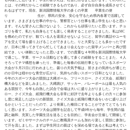
も同様だと思います。学生の皆さんは、社会に出るまと思います。それらのこ
とは、その時だからこそ経験できるものであり、必ず自分自身を成長させてく
れるはずです。現在、新潟国際情報大学の多くの卒業 卒業生の便
り 生が、県民の安全、安心を守るため県内各署で活躍して
います。さまざまな仕事の中から、警察官という仕事を選ぶ学生もいると思い
ます。そんな皆さんに負けないよう、これからも頑張りたいと思います。チョ
ゴリを着て、私たち自身もとても楽しく発表することができました。私はMC
を務めたのですが、観ている人を退屈させないようにと、留学の裏話やユーモ
アを交えて場を盛り上げることができました。りと大変なことも多かったです
が、日本に帰ってきてから忙しくてあまり会えなかった留学メンバーと再び団
結でき、いい体験になったと思います。での貴重な４年間を新潟国際情報大学
で過ごし、学業、サークル活動などを通して多くの経験をすることまた、４人
そろってチマ構想を練ったり、準備した毎春の伝統行事となっているスポーツ
大会が５月21日に行われました。曇りの天気予報は、皆さまの気持ちが通じた
のか日中は穏やかな青空が広がり、気持ちの良いスポーツ日和となりました。
今年のスポーツ大会の競技は大縄ボール、フリースロー、クイズ大会、紙飛行
機大会などを楽しみました。大縄跳び、サッカー、バレーボールは最も人気の
ある競技で、今年も白熱した試合で会場は大いに盛り上がりました。フリース
ロー、クイズ大会、紙飛行機大会も非常に好評で去年よりも多くの方々に参加
し度に発足したばかりの新競技、クイズ大会と紙飛行機大会をいかに盛り上げ
るかということだったので、より発展した種目にすることができてとてもうれ
しく思います。スポーツ大会は開学を記念して平成6年から毎年、学生間の協
調と融和、充実した学園生活を送ることを目的に、学友会が主催して開催して
います。ゼミやサークルのチームに教職員チームも加わり楽しく競技に参加し
て汗を流しました。まずは学生同士の親ぼくを深める場であると私は考えてい