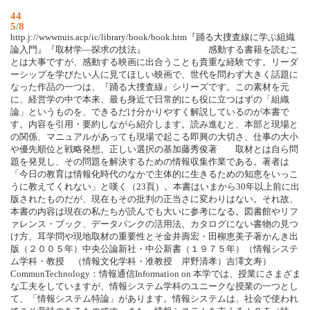
44
5/8
http.j://wwwnuis.acp/ic/library/book/book.htm『踊る大捜査線に学ぶ組織
論入門』『取材学―探求の技法』 感動する書籍を読むこ
とは大事ですが、感動する映画に出合うことも貴重な経験です。リーダ
ーシップを学びたい人に見てほしい映画で、世代を問わず大きく話題に
なった作品の一つは、『踊る大捜査線』シリーズです。この素材を元
に、経営学の中で本来、最も身近で日常的にも役に立つはずの「組織
論」というものを、できるだけ分かりやすく解説しているのが本書で
す。内容を引用・要約しながら紹介します。読み進むと、本部と現場と
の関係、マニュアルがあっても現場で起こる即興の大切さ、仕事の大小
や優先順位と戦略発想、正しい選択の基加藤秀俊著 取材とは自ら問
題を発見し、その問題を解決するための情報収集作業である。著者は
「今日の教育は情報化時代のなかで主体的に生きるための知恵をいっこ
うに教えてくれない」と嘆く（23頁）。本書はいまから30年以上前に出
版されたものだが、現在もその批判の正当さに変わりはない。それ故、
本書の内容は現在の私たちが読んでも大いに参考になる。図書館やリフ
ァレンス・ブック、データバンクの活用法、カタログにない書物の見つ
け方、耳学問や現地取材の重要性とそ金井壽宏・田柳恵美子著かんき出
版（２００５年）中央公論新社・中公新書（１９７５年）（情報システ
ム学科・教授 （情報文化学科・准教授 岸野清孝）吉澤文寿）
CommunTechnology：情報通信Information on 本学では、授業にさまざま
な工夫をしていますが、情報システム学科のユニークな授業の一つとし
て、「情報システム特論」があります。情報システムは、社会で使われ