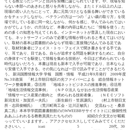
てくる際立ったシーンと台詞を契機に論じられています。や、現場を知
らない本部へのあきれと怒りを共有しながら、またミドル以上の人は、
現場の若い人たちにとって、真に元気づけとなる振る舞いができている
かをチェックしながら、ベテランの方は一つの「よい歳の取り方」を現
場で示している姿に同一化しながら、何かを感じ、学んでみられてはい
かがでしょうか。の方法など、本書の内容は私たちに「情報を使う」た
めの多くの知恵を与えてくれる。インターネットが普及した現在におい
ても、ネットサーフィンのみで必要な情報が得られると考えてはいけな
い。取材の基本は図書館のみならず現場に直接飛び込んでみる足であ
り、取材対象者にフェイス・トゥ・フェイスで聞き書きをする手であ
り、耳であり、目である。自らが追求する問題を解決するために、自分
の身体すべてを駆使して情報を集める技術が、今日ほど求められている
時代はないだろう。本書は現在も新本で入手が可能であり、古本ならよ
り安価で入手できる。その気になれば一日で読み干すことができるだろ
う。 新潟国際情報大学 学報 国際・情報 平成21年9月発行 2009年度
No.3②政策 「村上市朝日地区の光ファイバーによる 総合情報ネット
ワーク整備事業」③活用 「地域ネットビジネスの推進事例」④活用
「地域生活情報交流事例」 （ＮＰＯ法人 ながおか生活情報⑤産業
「情報サービス産業の動向と 求められる技術者像」 （ＮＥＣソフト
新潟支社・加賀爪一夫氏） （新生銀行・笠原謙氏） （村上市朝日支
所・志田俊輔氏） （荒川町商工会・辻川正敏氏） 交流ねっと・桑原
真二氏）本本学学図図書書館館ののWWEEBBササイイトトにに個個性性
ああふふれれるる教教員員たたちちのの 紹紹介介文文がが載載
っってていいまますす。。アアククセセススししててみみててくくだだ
ささいい。。 icati 5 . 20代、30