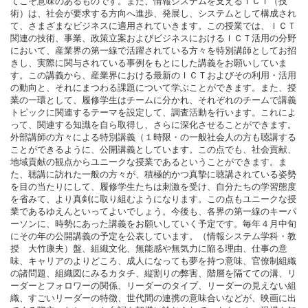
てこそ意味のあるものです。また、情報システムを支えるＩＣＴ（技
術）は、社会が要求する方向へ進歩、発展し、システムとして構成され
て、さまざまなビジネスに適用されていきます。この授業では、ＩＣＴ
関連の技術、事業、政策立案およびビジネスにおけるＩＣＴ活用の分野
において、産業界の第一線で活躍されている方々を特別講師としてお招
きし、実際に関与されている事例をもとにした講義をお願いしていま
す。この講義から、産業界における最新のＩＣＴおよびその利用・活用
の動向と、それにまつわる課題について学ぶことができます。また、授
業の一環として、履修学生はチームに分かれ、それぞれのチームで講義
トピックに関連するテーマを設定して、調査活動を行います。これによ
って、関連する知識を自ら取得し、さらに深化させることができます。
外部講師の方々による特別講義（１時限・の一般社会人の方も聴講する
ことができるように、公開講義としています。この点でも、社会貢献、
地域貢献の観点からユニークな授業であるということができます。ま
た、聴講に訪れた一般の方々が、積極的かつ真摯に聴講されている姿勢
を目の当たりにして、履修学生たちは刺激を受け、自分たちの学習態度
を省みて、より真剣に取り組むようになります。この点もユニークな授
業であるゆえんといってよいでしょう。今後も、各界の第一線のキーパ
ーソンに、時勢にあった講義をお願いしていく予定です。毎年４月中旬
にその年の公開講義の予定を公表しています。（情報システム学科・教
授 大竹康夫）盤、組織文化、無能感や無気力に陥る理由、仕事の意
味、キャリアのよりどころ、成人になっても夢を持つ意味、官僚制組織
の諸問題、組織図にみるカタチ、縦割りの弊害、階層を隔てての溝、リ
ーダーとフォロワーの関係、リーダーのタイプ、リーダーの見えない組
織、すごいリーダーの特徴、世代間の連携の意味合いなどが、映画に出