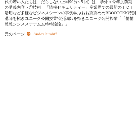
代の若い人たちは、だらしない上司90分×５回）は、学外＜今年度前期
の講義内容＞①技術 「情報セキュリティー」産業界での最新のＩＣＴ
活用など多様なビジネスシーンの事例学ぶおお薦薦めめBBOOOOKK特別
講師を招きユニーク公開授業特別講師を招きユニーク公開授業「「情情
報報シシスステテムム特特論論」」
元のページ
../index.html#5